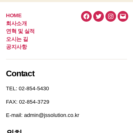
HOME
페
트
인
이
회사소개
이
위
스
메
연혁 및 실적
스
터
타
일
오시는 길
북
그
공지사항
램
Contact
TEL: 02-854-5430
FAX: 02-854-3729
E-mail: admin@jssolution.co.kr