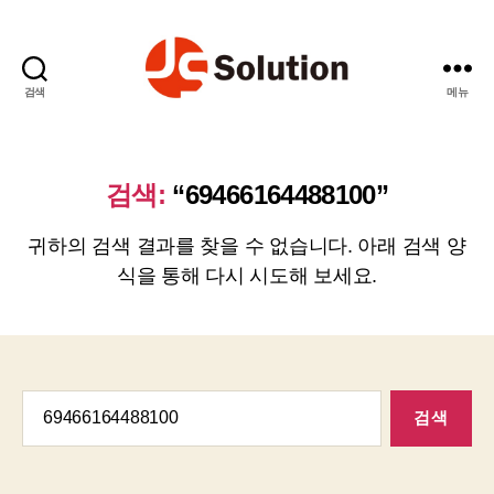
검색
메뉴
제
이
에
스
검색:
“69466164488100”
솔
루
귀하의 검색 결과를 찾을 수 없습니다. 아래 검색 양
션
식을 통해 다시 시도해 보세요.
검
색: