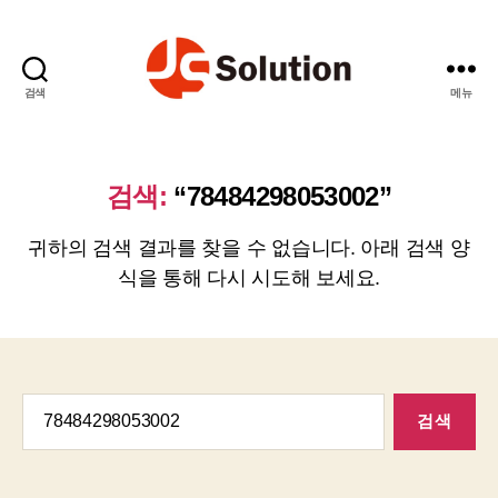
검색
메뉴
제
이
에
스
검색:
“78484298053002”
솔
루
귀하의 검색 결과를 찾을 수 없습니다. 아래 검색 양
션
식을 통해 다시 시도해 보세요.
검
색: