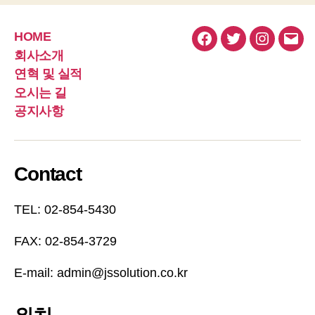
HOME
페
트
인
이
회사소개
이
위
스
메
연혁 및 실적
스
터
타
일
오시는 길
북
그
공지사항
램
Contact
TEL: 02-854-5430
FAX: 02-854-3729
E-mail: admin@jssolution.co.kr