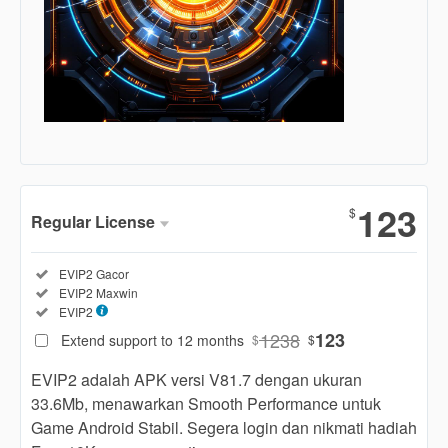
Show More
123
$
Regular License
Regular
Included:
EVIP2 Gacor
License
Included:
EVIP2 Maxwin
SELECTED
Included:
EVIP2
88
$
1238
123
Extend support to 12 months
$
$
Use, by
you or
EVIP2 adalah APK versi V81.7 dengan ukuran
one
33.6Mb, menawarkan Smooth Performance untuk
client, in
Game Android Stabil. Segera login dan nikmati hadiah
a single