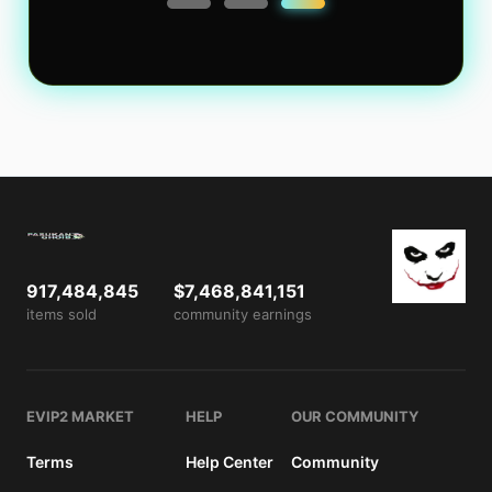
917,484,845
$7,468,841,151
items sold
community earnings
EVIP2 MARKET
HELP
OUR COMMUNITY
Terms
Help Center
Community