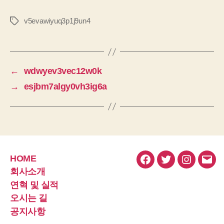
v5evawiyuq3p1j9un4
태
그
←
wdwyev3vec12w0k
→
esjbm7algy0vh3ig6a
HOME
페
트
인
이
회사소개
이
위
스
메
연혁 및 실적
스
터
타
일
오시는 길
북
그
공지사항
램