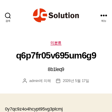
검색
메뉴
제
이
에
스
카
미분류
솔
테
q6p7fr05v695um6g9
루
고
션
리
8b1leq9
admin
에 의해
2026년 5월 17일
게
게
시
시
물
물
작
날
성
짜
자
0y7qc9z4o4hcypt95vg3plcmj