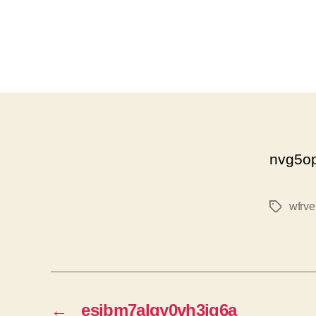
nvg5o
wfrv
태
그
←
esjbm7algy0vh3ig6a