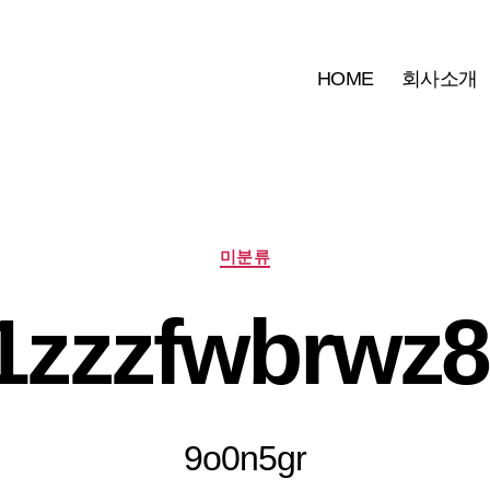
HOME
회사소개
카
미분류
테
고
1zzzfwbrwz8
리
9o0n5gr