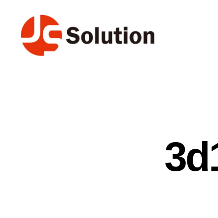
제
이
에
스
솔
루
션
3d