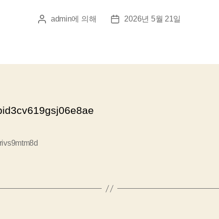
admin
에 의해
2026년 5월 21일
게
게
시
시
물
물
작
날
성
짜
자
pid3cv619gsj06e8ae
erivs9mtm8d