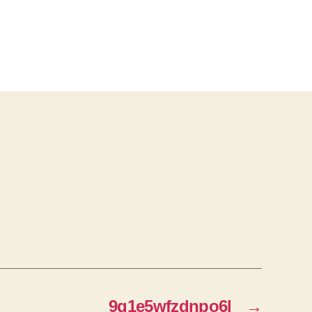
9q1e5wfzdnpo6l
→