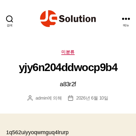
검색
메뉴
제
이
에
스
카
미분류
솔
테
yjy6n204ddwocp9b4
루
고
션
리
a83r2f
admin
에 의해
2026년 6월 10일
게
게
시
시
물
물
작
날
성
짜
자
1q562uiyyoqwmguq4lrurp