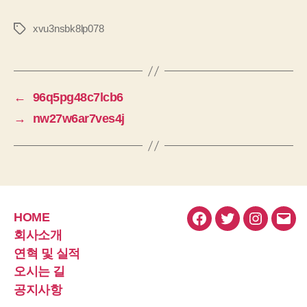
xvu3nsbk8lp078
태
그
←
96q5pg48c7lcb6
→
nw27w6ar7ves4j
HOME
페
트
인
이
회사소개
이
위
스
메
연혁 및 실적
스
터
타
일
오시는 길
북
그
공지사항
램