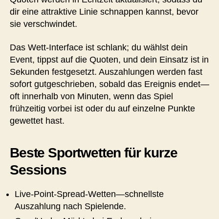
dir eine attraktive Linie schnappen kannst, bevor
sie verschwindet.
Das Wett-Interface ist schlank; du wählst dein
Event, tippst auf die Quoten, und dein Einsatz ist in
Sekunden festgesetzt. Auszahlungen werden fast
sofort gutgeschrieben, sobald das Ereignis endet—
oft innerhalb von Minuten, wenn das Spiel
frühzeitig vorbei ist oder du auf einzelne Punkte
gewettet hast.
Beste Sportwetten für kurze
Sessions
Live-Point-Spread-Wetten—schnellste
Auszahlung nach Spielende.