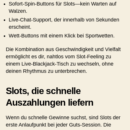
Sofort-Spin-Buttons für Slots—kein Warten auf
Walzen.
Live-Chat-Support, der innerhalb von Sekunden
erscheint.
Wett-Buttons mit einem Klick bei Sportwetten.
Die Kombination aus Geschwindigkeit und Vielfalt
ermöglicht es dir, nahtlos vom Slot-Feeling zu
einem Live-Blackjack-Tisch zu wechseln, ohne
deinen Rhythmus zu unterbrechen.
Slots, die schnelle
Auszahlungen liefern
Wenn du schnelle Gewinne suchst, sind Slots der
erste Anlaufpunkt bei jeder Guts-Session. Die