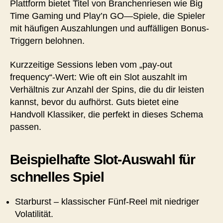
Plattform bietet Titel von Branchenriesen wie Big
Time Gaming und Play’n GO—Spiele, die Spieler
mit häufigen Auszahlungen und auffälligen Bonus-
Triggern belohnen.
Kurzzeitige Sessions leben vom „pay‑out
frequency“-Wert: Wie oft ein Slot auszahlt im
Verhältnis zur Anzahl der Spins, die du dir leisten
kannst, bevor du aufhörst. Guts bietet eine
Handvoll Klassiker, die perfekt in dieses Schema
passen.
Beispielhafte Slot-Auswahl für
schnelles Spiel
Starburst – klassischer Fünf‑Reel mit niedriger
Volatilität.