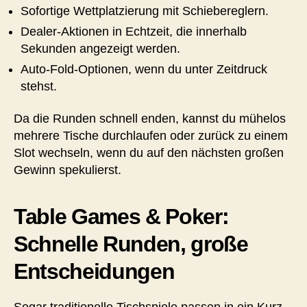
Sofortige Wettplatzierung mit Schiebereglern.
Dealer-Aktionen in Echtzeit, die innerhalb
Sekunden angezeigt werden.
Auto-Fold-Optionen, wenn du unter Zeitdruck
stehst.
Da die Runden schnell enden, kannst du mühelos
mehrere Tische durchlaufen oder zurück zu einem
Slot wechseln, wenn du auf den nächsten großen
Gewinn spekulierst.
Table Games & Poker:
Schnelle Runden, große
Entscheidungen