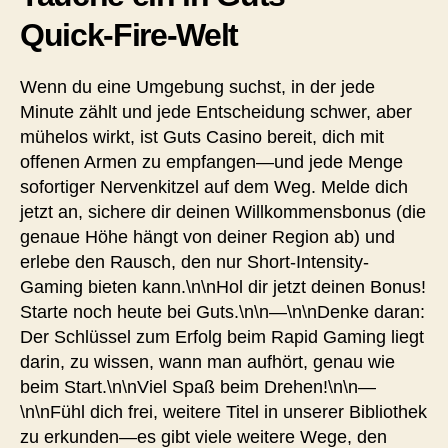
Quick‑Fire‑Welt
Wenn du eine Umgebung suchst, in der jede
Minute zählt und jede Entscheidung schwer, aber
mühelos wirkt, ist Guts Casino bereit, dich mit
offenen Armen zu empfangen—und jede Menge
sofortiger Nervenkitzel auf dem Weg. Melde dich
jetzt an, sichere dir deinen Willkommensbonus (die
genaue Höhe hängt von deiner Region ab) und
erlebe den Rausch, den nur Short‑Intensity-
Gaming bieten kann.\n\nHol dir jetzt deinen Bonus!
Starte noch heute bei Guts.\n\n—\n\nDenke daran:
Der Schlüssel zum Erfolg beim Rapid Gaming liegt
darin, zu wissen, wann man aufhört, genau wie
beim Start.\n\nViel Spaß beim Drehen!\n\n—
\n\nFühl dich frei, weitere Titel in unserer Bibliothek
zu erkunden—es gibt viele weitere Wege, den