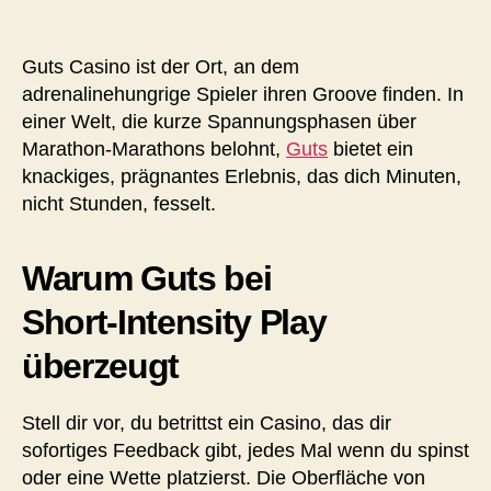
작
날
성
짜
자
Guts Casino ist der Ort, an dem
adrenalinehungrige Spieler ihren Groove finden. In
einer Welt, die kurze Spannungsphasen über
Marathon-Marathons belohnt,
Guts
bietet ein
knackiges, prägnantes Erlebnis, das dich Minuten,
nicht Stunden, fesselt.
Warum Guts bei
Short‑Intensity Play
überzeugt
Stell dir vor, du betrittst ein Casino, das dir
sofortiges Feedback gibt, jedes Mal wenn du spinst
oder eine Wette platzierst. Die Oberfläche von