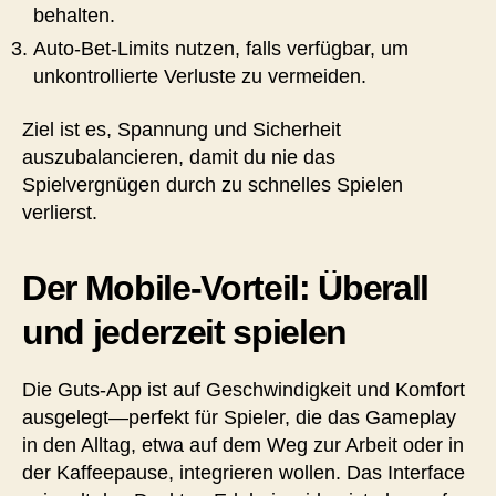
behalten.
Auto‑Bet-Limits nutzen, falls verfügbar, um
unkontrollierte Verluste zu vermeiden.
Ziel ist es, Spannung und Sicherheit
auszubalancieren, damit du nie das
Spielvergnügen durch zu schnelles Spielen
verlierst.
Der Mobile-Vorteil: Überall
und jederzeit spielen
Die Guts-App ist auf Geschwindigkeit und Komfort
ausgelegt—perfekt für Spieler, die das Gameplay
in den Alltag, etwa auf dem Weg zur Arbeit oder in
der Kaffeepause, integrieren wollen. Das Interface