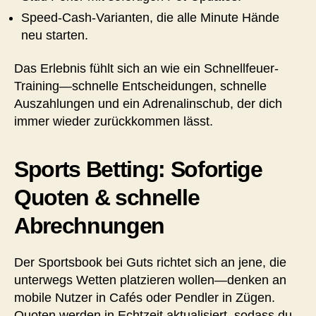
Speed‑Cash-Varianten, die alle Minute Hände
neu starten.
Das Erlebnis fühlt sich an wie ein Schnellfeuer-
Training—schnelle Entscheidungen, schnelle
Auszahlungen und ein Adrenalinschub, der dich
immer wieder zurückkommen lässt.
Sports Betting: Sofortige
Quoten & schnelle
Abrechnungen
Der Sportsbook bei Guts richtet sich an jene, die
unterwegs Wetten platzieren wollen—denken an
mobile Nutzer in Cafés oder Pendler in Zügen.
Quoten werden in Echtzeit aktualisiert, sodass du