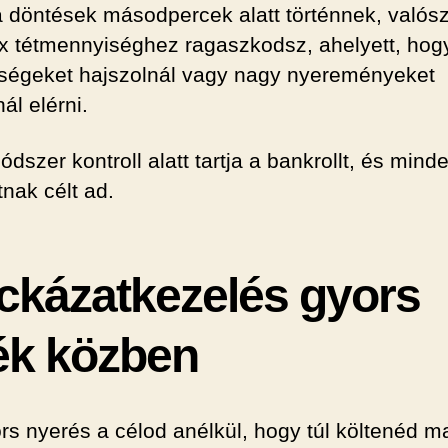
a döntések másodpercek alatt történnek, valós
ix tétmennyiséghez ragaszkodsz, ahelyett, hog
ségeket hajszolnál vagy nagy nyereményeket
ál elérni.
dszer kontroll alatt tartja a bankrollt, és mind
tnak célt ad.
ckázatkezelés gyors
ték közben
rs nyerés a célod anélkül, hogy túl költenéd m