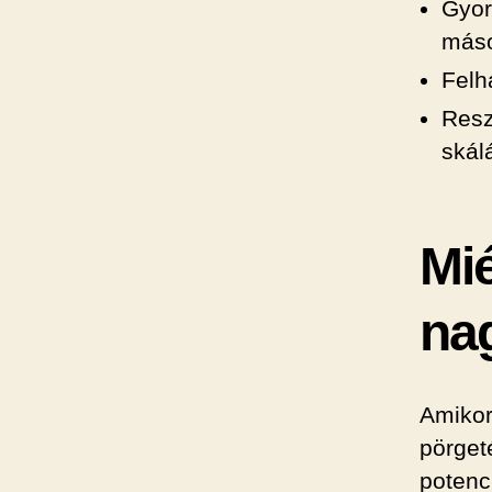
Gyor
máso
Felh
Resz
skál
Mié
na
Amikor
pörget
potenc