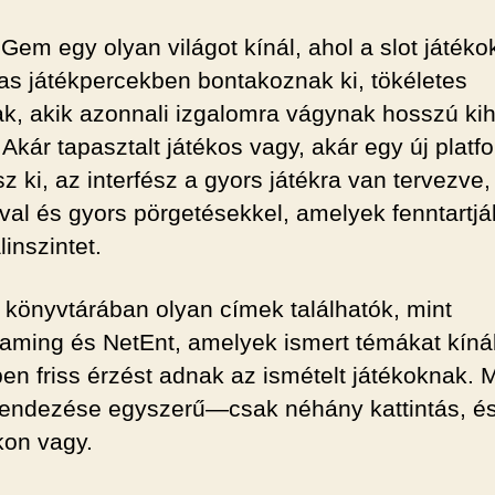
sGem egy olyan világot kínál, ahol a slot játéko
as játékpercekben bontakoznak ki, tökéletes
k, akik azonnali izgalomra vágynak hosszú ki
 Akár tapasztalt játékos vagy, akár egy új platf
z ki, az interfész a gyors játékra van tervezve,
ával és gyors pörgetésekkel, amelyek fenntartjá
inszintet.
k könyvtárában olyan címek találhatók, mint
aming és NetEnt, amelyek ismert témákat kíná
en friss érzést adnak az ismételt játékoknak. 
lrendezése egyszerű—csak néhány kattintás, é
kon vagy.