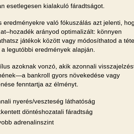
an esetlegesen kialakuló fáradtságot.
s eredményekre való fókuszálás azt jelenti, ho
at–hozadék arányod optimalizált: könnyen
athatsz játékok között vagy módosíthatod a téte
 a legutóbbi eredmények alapján.
tílus azoknak vonzó, akik azonnali visszajelzés
nének—a bankroll gyors növekedése vagy
nése fenntartja az élményt.
nali nyerés/veszteség láthatóság
kentett döntéshozatali fáradtság
obb adrenalinszint