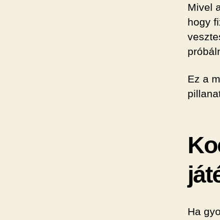
Mivel 
hogy f
veszte
próbáln
Ez a mó
pillana
Ko
já
Ha gyo