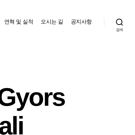
연혁 및 실적
오시는 길
공지사항
검색
 Gyors
ali