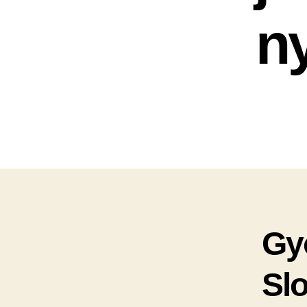
n
Gyo
Sl