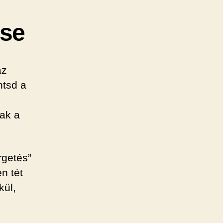
ése
az
ntsd a
nak a
rgetés”
n tét
kül,