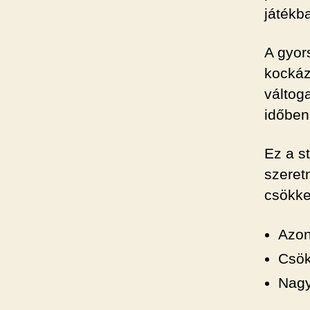
játékb
A gyor
kockáz
váltog
időben
Ez a s
szeret
csökke
Azon
Csök
Nagy