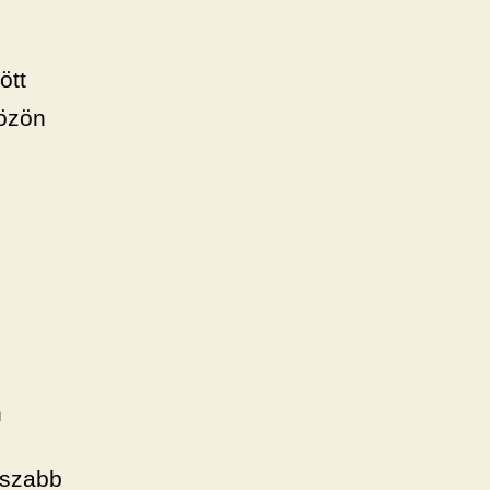
ött
közön
n
sszabb