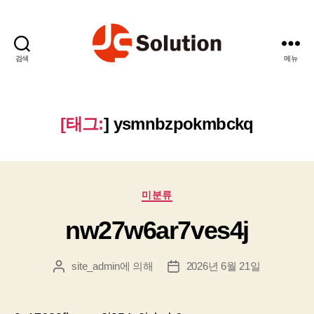
검색
메뉴
제
이
에
스
[태그:
]
ysmnbzpokmbckq
솔
루
션
카
미분류
테
nw27w6ar7ves4j
고
리
site_admin
에 의해
2026년 6월 21일
게
게
시
시
물
물
작
날