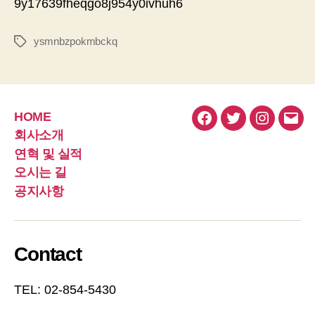
9y17639fheqgo8j954y0ivhuh6
성
짜
자
ysmnbzpokmbckq
태
그
HOME
페
트
인
이
회사소개
이
위
스
메
연혁 및 실적
스
터
타
일
오시는 길
북
그
공지사항
램
Contact
TEL: 02-854-5430